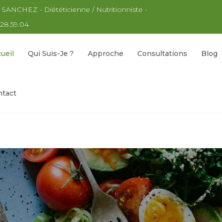
 SANCHEZ - Diététicienne / Nutritionniste -
.28.59.04
ueil
Qui Suis-Je ?
Approche
Consultations
Blog
tact