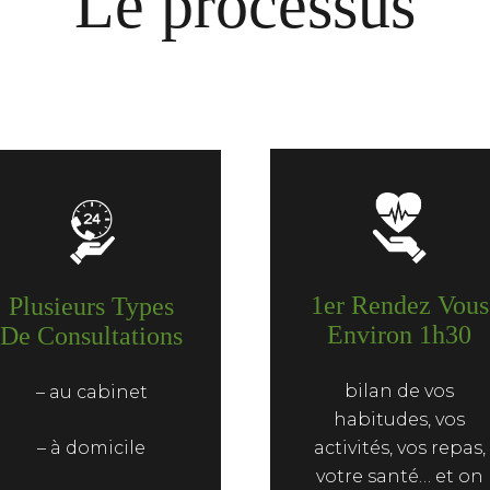
Le processus
1er Rendez Vous
Plusieurs Types
Environ 1h30
De Consultations
bilan de vos
– au cabinet
habitudes, vos
– à domicile
activités, vos repas,
votre santé… et on