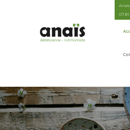
Anaïs
07.81
Acc
Con