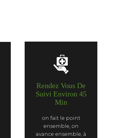
Rendez Vous De
Suivi Environ 45
Min
on fait le point
ensemble, on
avance ensemble, à