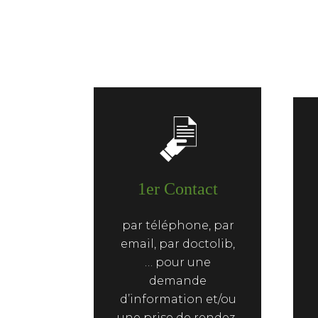
1er Contact
par téléphone, par
email, par doctolib,
… pour une
demande
d’information et/ou
une prise de rendez-