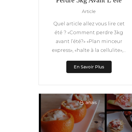
Perdre 3kg Avant L’été
Article
Quel article allez vous lire cet
été ? «Comment perdre 3kg
avant l’été?» «Plan minceur
express», «halte à la cellulite»,...
En Savoir Plus
anais