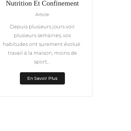
Nutrition Et Confinement
Article
Depuis plusieurs jours voir
plusieurs semaines, vos
habitudes ont surement évolué :
travail à la maison, moins de
sport,...
En Savoir Plus