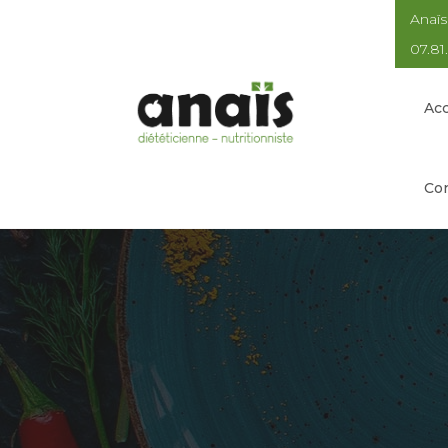
Anaïs
07.81
Acc
Con