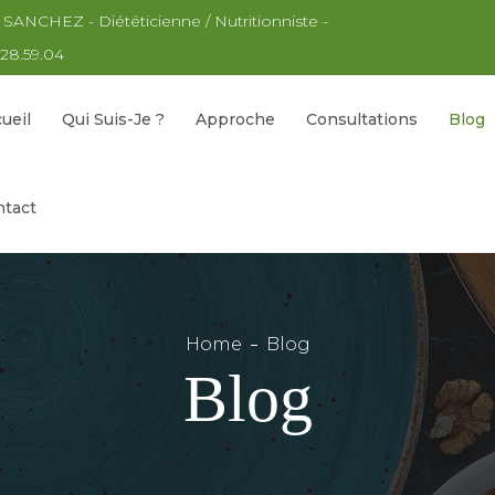
 SANCHEZ - Diététicienne / Nutritionniste -
.28.59.04
ueil
Qui Suis-Je ?
Approche
Consultations
Blog
tact
Home
Blog
Blog